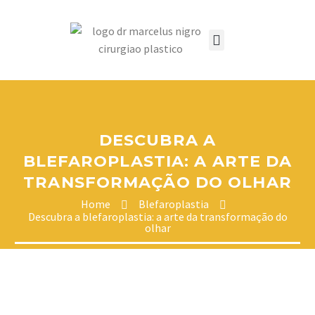
INFORMAÇÕES AO PACIENTE
DESCUBRA A
BLEFAROPLASTIA: A ARTE DA
TRANSFORMAÇÃO DO OLHAR
Home
Blefaroplastia
Descubra a blefaroplastia: a arte da transformação do
olhar