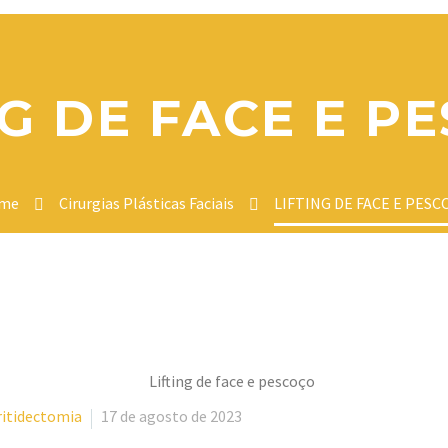
NG DE FACE E P
me
Cirurgias Plásticas Faciais
LIFTING DE FACE E PESC
ritidectomia
17 de agosto de 2023