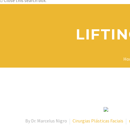
Close this search box.
LIFTI
Ho
By Dr. Marcelus Nigro
Cirurgias Plásticas Faciais