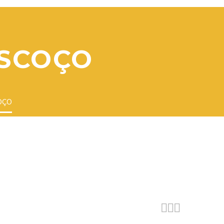
ESCOÇO
OÇO


